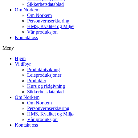
Sikkerhetsdatablad
Om Norkem
Om Norkem
Personvernserklæring
HMS, Kvalitet og Miljø
Vår produksjon
Kontakt oss
Meny
Hjem
Vi tilbyr
Produktutvikling
Leieproduksjoner
Produkter
Kurs og rådgivning
Sikkerhetsdatablad
Om Norkem
Om Norkem
Personvernserklæring
HMS, Kvalitet og Miljø
Vår produksjon
Kontakt oss