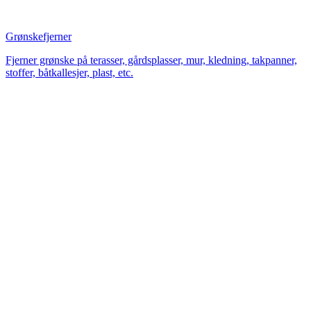
Grønskefjerner
Fjerner grønske på terasser, gårdsplasser, mur, kledning, takpanner,
stoffer, båtkallesjer, plast, etc.