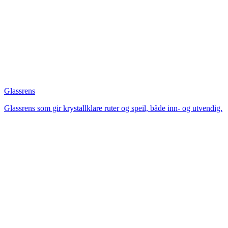
Glassrens
Glassrens som gir krystallklare ruter og speil, både inn- og utvendig.