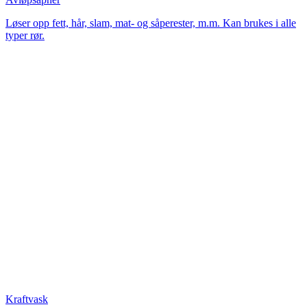
Løser opp fett, hår, slam, mat- og såperester, m.m. Kan brukes i alle
typer rør.
Kraftvask