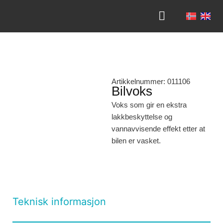
VI TILBYR
OM NORKEM
KONTAKT OSS
Artikkelnummer: 011106
Bilvoks
Voks som gir en ekstra
lakkbeskyttelse og
vannavvisende effekt etter at
bilen er vasket.
Teknisk informasjon