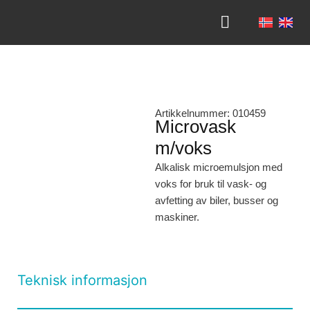
VI TILBYR
OM NORKEM
KONTAKT OSS
Artikkelnummer: 010459
Microvask
m/voks
Alkalisk microemulsjon med
voks for bruk til vask- og
avfetting av biler, busser og
maskiner.
Teknisk informasjon